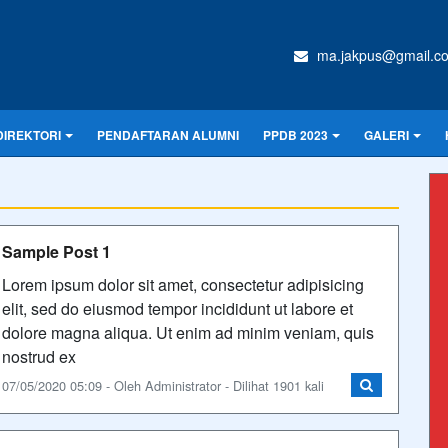
ma.jakpus@gmail.c
DIREKTORI
PENDAFTARAN ALUMNI
PPDB 2023
GALERI
Sample Post 1
Lorem ipsum dolor sit amet, consectetur adipisicing
elit, sed do eiusmod tempor incididunt ut labore et
dolore magna aliqua. Ut enim ad minim veniam, quis
nostrud ex
07/05/2020 05:09 - Oleh Administrator - Dilihat 1901 kali