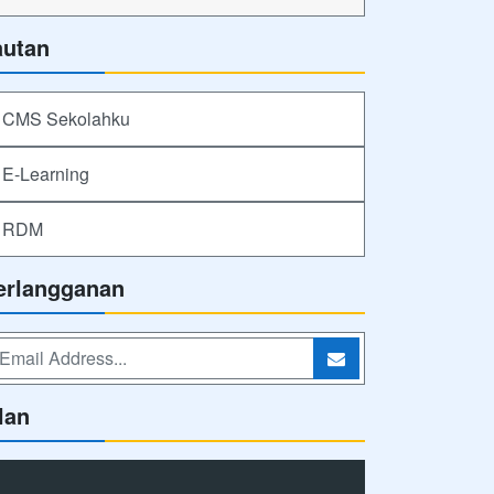
autan
CMS Sekolahku
E-Learning
RDM
erlangganan
lan