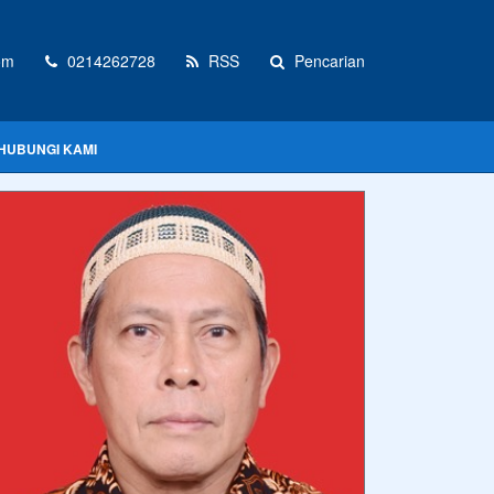
om
0214262728
RSS
Pencarian
HUBUNGI KAMI